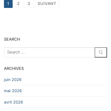
Pagination
1
2
3
SUIVANT
des
publications
SEARCH
Rechercher
:
ARCHIVES
juin 2026
mai 2026
avril 2026